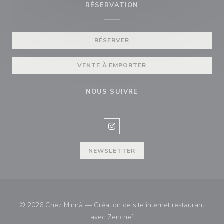
RÉSERVATION
RÉSERVER
VENTE À EMPORTER
NOUS SUIVRE
Instagram ((ouvre une nouvelle f
NEWSLETTER
© 2026 Chez Minnà — Création de site internet restaurant
((ouvre une nouvelle fenêtre)
avec
Zenchef