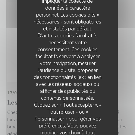
impliquer la collecte de
données à caractère
personnel. Les cookies dits «
nécessaires » sont obligatoires
et installés par défaut.
D'autres cookies facultatifs
nécessitent votre
consentement. Ces cookies
facultatifs servent à analyser
votre navigation, mesurer
l'audience du site, proposer
des fonctionnalités (ex : en lien
avec les réseaux sociaux) ou
afficher des publicités ou
17/04/2023
CHEZ MINNÀ
contenus personnalisés.
Les meilleures tables du 10ème
Cliquez sur « Tout accepter », «
Tout refuser » ou «
Chez Minnà la Corse se met à table. Si vous avez raté
Personnaliser » pour gérer vos
lors de votre dernier passage à Calvi les cannellonis au
préférences. Vous pouvez
brocciu, venez vous rattraper à cette adresse qui sert les
modifier vos choix à tout
généreuses spécialités de l’île de Beauté. Oeuf poché