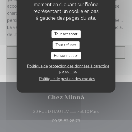
moment en cliquant sur l'icône
accompagné de prisuttu et de crème à la tomme corse,
représentant un cookie en bas
charcuteries artisanales du terroir, poulpe grillé en
à gauche des pages du site.
persillade, tagliata de bœuf avec sa tome corse truffée…
La véritable comfort food pour affronter le souffle glacial
Tout accepter
de l’hiver.
Tout refuser
((OUVRE UNE NOUVELLE 
LIRE L'ARTICLE
Personnaliser
Politique de protection des données à caractère
personnel
Politique de gestion des cookies
Chez Minnà
((ouvre une nouve
20 RUE D HAUTEVILLE 75010 Paris
09 55 82 28 73